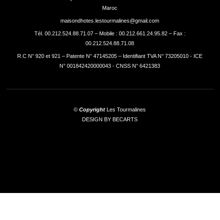
Maroc
maisondhotes.lestourmalines@gmail.com
Tél. 00.212.524.88.71.07 – Mobile : 00.212.661.24.95.82 – Fax :
00.212.524.88.71.08
R.C N° 920 et 921 – Patente N° 47145205 – Identifiant TVA N° 73205010 - ICE
N° 001842420000043 - CNSS N° 6421383
©
Copyright
Les Tourmalines
DESIGN BY BECARTS